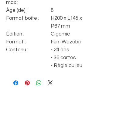
max :
Âge (de) :
8
Format boite :
H200 x L145 x
P67 mm
Édition :
Gigamic
Format :
Fun (Wazabi)
Contenu :
- 24 dès
- 36 cartes
- Règle du jeu
Inscrivez-vous à la
newsletter
Email*