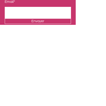
Email*
Envoyer
Boutique
Nos Univers
Presentation
Contact
Mentions légales
Adresse
33 Avenue de la Mer