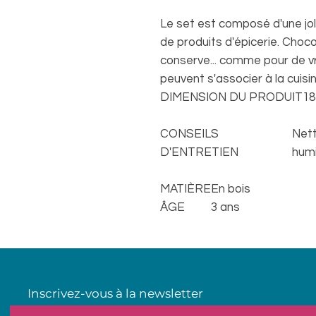
Le set est composé d'une jol
de produits d'épicerie. Choco
conserve... comme pour de vra
peuvent s'associer à la cuisi
DIMENSION DU PRODUIT
18
CONSEILS
Nett
D'ENTRETIEN
humi
MATIÈRE
En bois
ÂGE
3 ans
Inscrivez-vous à la newsletter