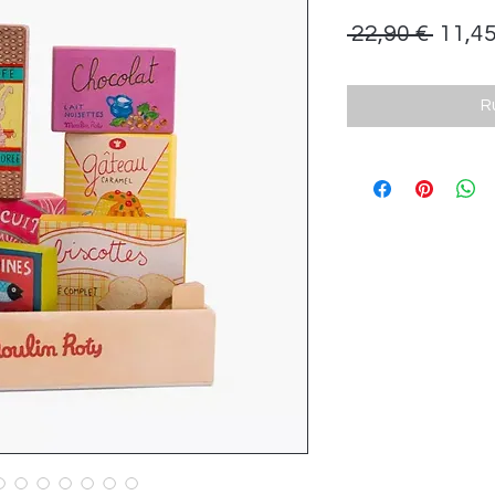
Prix
 22,90 € 
11,45
origin
R