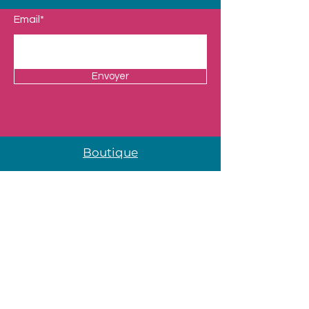
Email*
Envoyer
Boutique
Nos Univers
Presentation
Contact
Mentions légales
Adresse