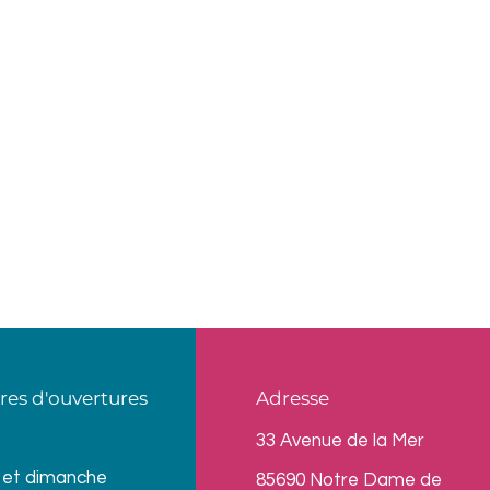
res d'ouvertures
Adresse
33 Avenue de la Mer
 et dimanche
85690 Notre Dame de