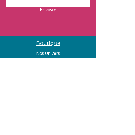
Envoyer
Boutique
Nos Univers
Presentation
Contact
Mentions légales
Adresse
33 Avenue de la Mer
85690 Notre Dame de Monts