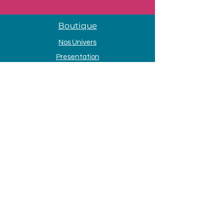
Boutique
Nos Univers
Presentation
Contact
Mentions légales
Adresse
33 Avenue de la Mer
85690 Notre Dame de Monts
Tél. :
09 80 58 84 66
Horaires d'ouvertures
Lundi et dimanche