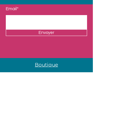
Email*
Envoyer
Boutique
Nos Univers
Presentation
Contact
Mentions légales
Adresse