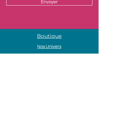
Envoyer
Boutique
Nos Univers
Presentation
Contact
Mentions légales
Adresse
33 Avenue de la Mer
85690 Notre Dame de Monts
Tél. :
09 80 58 84 66