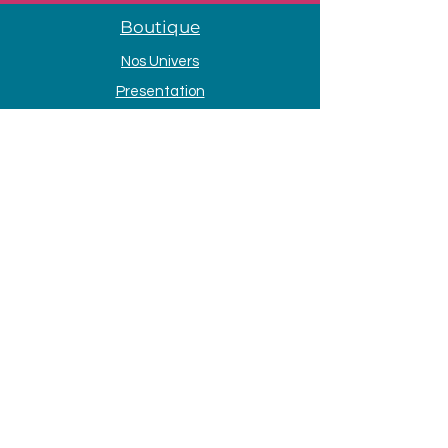
Boutique
Nos Univers
Presentation
Contact
Mentions légales
Adresse
33 Avenue de la Mer
85690 Notre Dame de Monts
Tél. :
09 80 58 84 66
Horaires d'ouvertures
Lundi et dimanche
- 9h30 à 13h