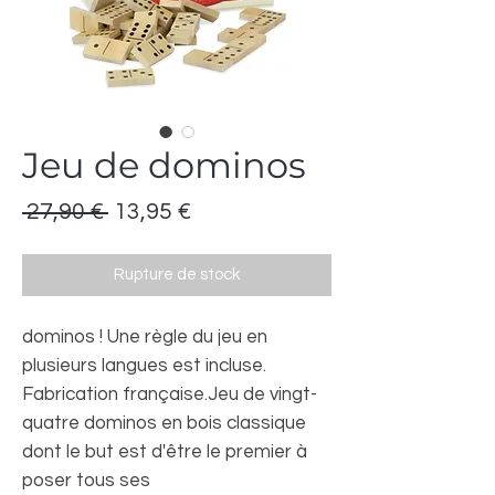
Jeu de dominos
Prix
Prix
 27,90 € 
13,95 €
original
promotionnel
Rupture de stock
dominos ! Une règle du jeu en
plusieurs langues est incluse.
Fabrication française.Jeu de vingt-
quatre dominos en bois classique
dont le but est d'être le premier à
poser tous ses