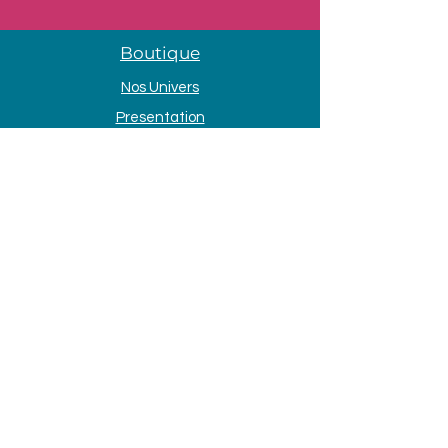
Boutique
Nos Univers
Presentation
Contact
Mentions légales
Adresse
33 Avenue de la Mer
85690 Notre Dame de Monts
Tél. :
09 80 58 84 66
Horaires d'ouvertures
Lundi et dimanche