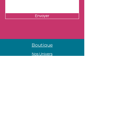
Envoyer
Boutique
Nos Univers
Presentation
Contact
Mentions légales
Adresse
33 Avenue de la Mer
85690 Notre Dame de Monts