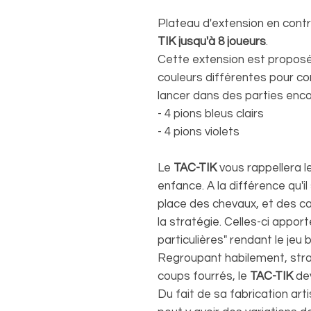
Plateau d'extension en cont
TIK
jusqu'à 8 joueurs
.
Cette extension est proposé
couleurs différentes pour co
lancer dans des parties encor
- 4 pions bleus clairs
- 4 pions violets
Le
TAC-TIK
vous rappellera l
enfance. A la différence qu'il
place des chevaux, et des ca
la stratégie. Celles-ci appor
particulières" rendant le jeu 
Regroupant habilement, straté
coups fourrés, le
TAC-TIK
dev
Du fait de sa fabrication arti