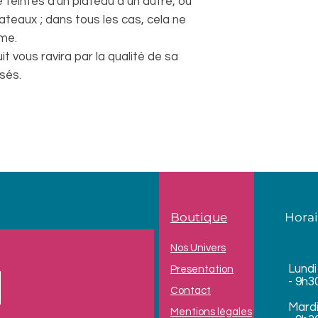
e teintes d'un plateau à un autre, ou
ateaux ; dans tous les cas, cela ne
ême.
t vous ravira par la qualité de sa
isés.
Boutique
Horai
Nos Univers
Lundi
Presentation
- 9h3
Contact
Mard
Mentions légales