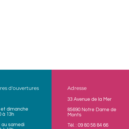
res d'ouvertures
Adresse
33 Avenue de la Mer
 et dimanche
85690 Notre Dame de
0 à 13h
Monts
i au samedi
Tél. : 09 80 58 84 66