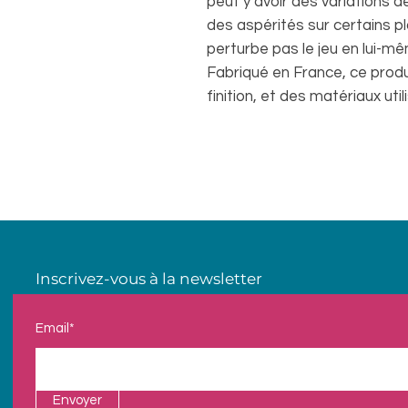
peut y avoir des variations d
des aspérités sur certains pl
perturbe pas le jeu en lui-m
Fabriqué en France, ce produi
finition, et des matériaux util
Inscrivez-vous à la newsletter
Email*
Envoyer