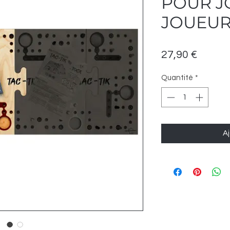
POUR J
JOUEU
Prix
27,90 €
Quantité
*
Aj