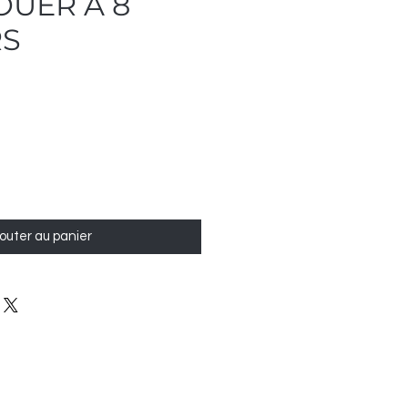
OUER A 8
RS
outer au panier