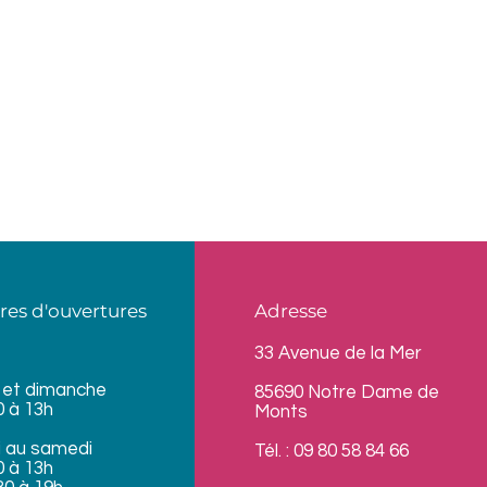
res d'ouvertures
Adresse
33 Avenue de la Mer
 et dimanche
85690 Notre Dame de
0 à 13h
Monts
i au samedi
Tél. : 09 80 58 84 66
0 à 13h