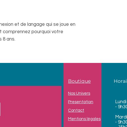
nexion et de langage qui se joue en
 et comprennez pourquoi votre
s 8 ans.
Boutique
Horai
Nos Univers
Lundi
Presentation
- 9h3
Contact
Mard
Mentions légales
- 9h3