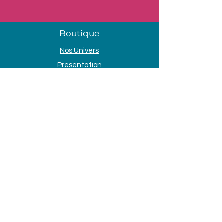
Boutique
Nos Univers
Presentation
Contact
Mentions légales
Adresse
33 Avenue de la Mer
85690 Notre Dame de Monts
Tél. :
09 80 58 84 66
Horaires d'ouvertures