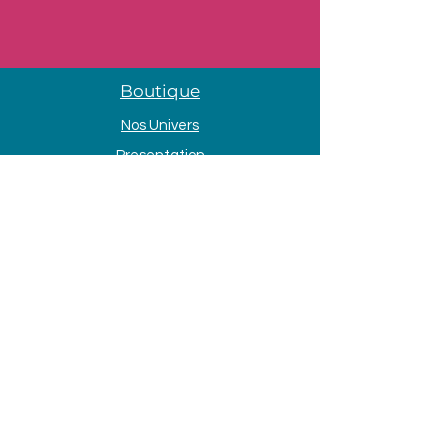
Boutique
Nos Univers
Presentation
Contact
Mentions légales
Adresse
33 Avenue de la Mer
85690 Notre Dame de Monts
Tél. :
09 80 58 84 66