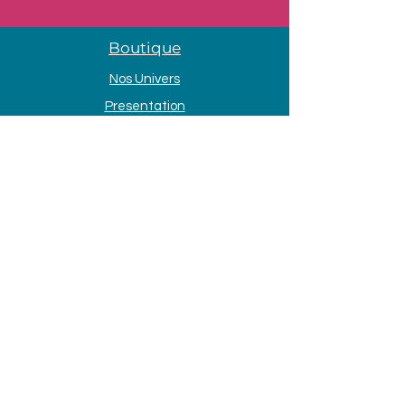
Boutique
Nos Univers
Presentation
Contact
Mentions légales
Adresse
33 Avenue de la Mer
85690 Notre Dame de Monts
Tél. :
09 80 58 84 66
Horaires d'ouvertures
Lundi et dimanche