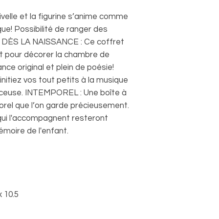
velle et la figurine s’anime comme
ue! Possibilité de ranger des
ÉAL DÈS LA NAISSANCE : Ce coffret
et pour décorer la chambre de
nce original et plein de poésie!
tiez vos tout petits à la musique
rceuse. INTEMPOREL : Une boîte à
orel que l’on garde précieusement.
qui l'accompagnent resteront
moire de l'enfant.
x 10.5