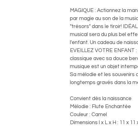
MAGIQUE : Actionnez la mani
par magie au son de la musiq
"trésors" dans le tiroir! ID
musical sera du plus bel eff
l'enfant. Un cadeau de naissa
EVEILLEZ VOTRE ENFANT : ini
classique avec sa douce be
musique est un objet intemp
Sa mélodie et les souvenirs 
longtemps gravés dans la mé
Convient dès la naissance
Mélodie : Flute Enchantée
Couleur : Camel
Dimensions l x L x H : 11 x 11 