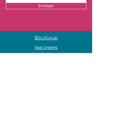
Envoyer
Boutique
Nos Univers
Presentation
Contact
Mentions légales
Adresse
33 Avenue de la Mer
85690 Notre Dame de Monts
Tél. :
09 80 58 84 66