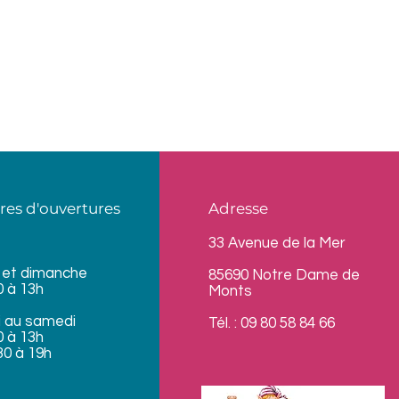
res d'ouvertures
Adresse
33 Avenue de la Mer
 et dimanche
85690 Notre Dame de
0 à 13h
Monts
i au samedi
Tél. : 09 80 58 84 66
0 à 13h
30 à 19h