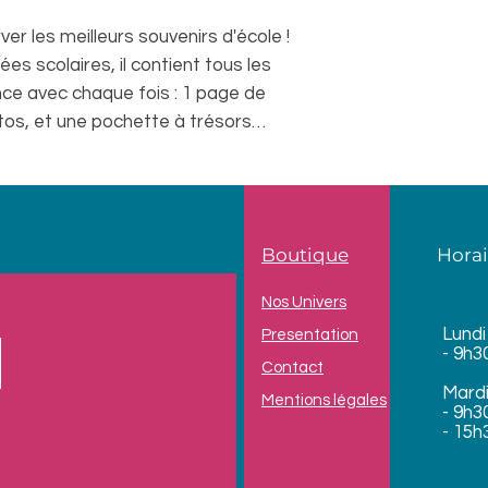
er les meilleurs souvenirs d'école !
s scolaires, il contient tous les
ce avec chaque fois : 1 page de
tos, et une pochette à trésors…
Boutique
Horai
Nos Univers
Lundi
Presentation
- 9h3
Contact
Mard
Mentions légales
- 9h3
- 15h