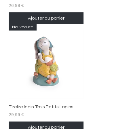
Prix
26,99 €
Ajouter au panier
Nouveauté
Tirelire lapin Trois Petits Lapins
Prix
29,99 €
Ajouter au panier