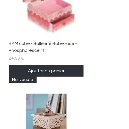
BAM cube - Ballerine Robe rose -
Phosphorescent
Prix
24,99 €
Ajouter au panier
Nouveauté