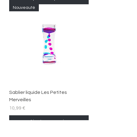
Nouveauté
Sablier liquide Les Petites
Merveilles
Prix
10,99 €
Ajouter au panier
Nouveauté