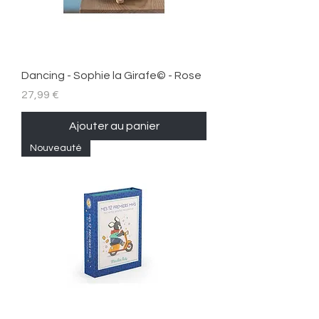
Dancing - Sophie la Girafe© - Rose
Prix
27,99 €
Ajouter au panier
Nouveauté