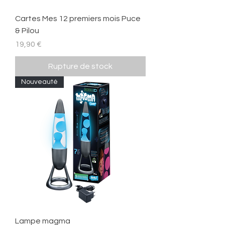
Cartes Mes 12 premiers mois Puce
& Pilou
Prix
19,90 €
Rupture de stock
Nouveauté
Lampe magma