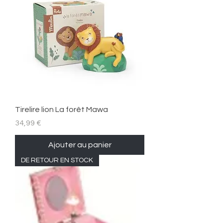
Tirelire lion La forêt Mawa
Prix
34,99 €
Ajouter au panier
DE RETOUR EN STOCK