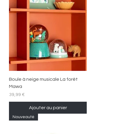
Boule à neige musicale La forêt
Mawa
Prix
39,99 €
Ajouter au panier
Nouveauté