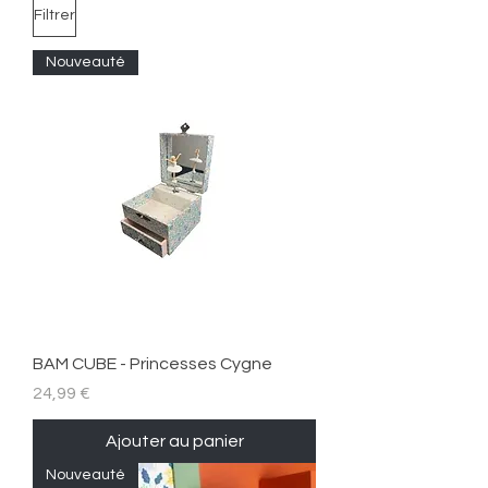
Filtrer
Nouveauté
BAM CUBE - Princesses Cygne
Prix
24,99 €
Ajouter au panier
Nouveauté