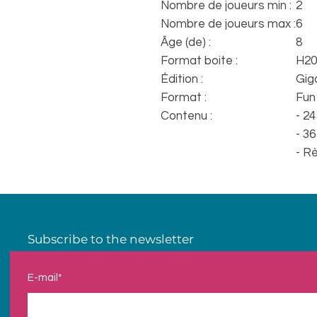
Nombre de joueurs min :
2
Nombre de joueurs max :
6
Âge (de) :
8
Format boite :
H20
Édition :
Gig
Format :
Fun
Contenu :
- 2
- 3
- Rè
Subscribe to the newsletter
E-mail*