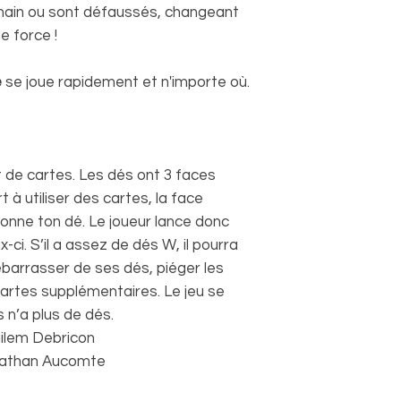
main ou sont défaussés, changeant
 force !
e
se joue rapidement et n'importe où.
 de cartes. Les dés ont 3 faces
t à utiliser des cartes, la face
donne ton dé. Le joueur lance donc
-ci. S’il a assez de dés W, il pourra
ébarrasser de ses dés, piéger les
cartes supplémentaires. Le jeu se
 n’a plus de dés.
ilem Debricon
athan Aucomte