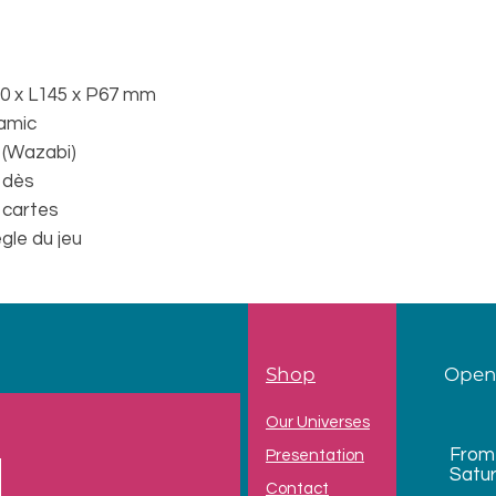
0 x L145 x P67 mm
amic
 (Wazabi)
4 dès
6 cartes
gle du jeu
Shop
Open
Our Universes
From
Presentation
Satu
Contact