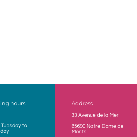
ing hours
Address
33 Avenue de la Mer
 Tuesday to
85690 Notre Dame de
rday
Monts