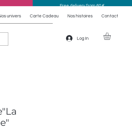
Free delivery from 60 €
Nos univers
Carte Cadeau
Nos histoires
Contact
Log In
e"La
e"