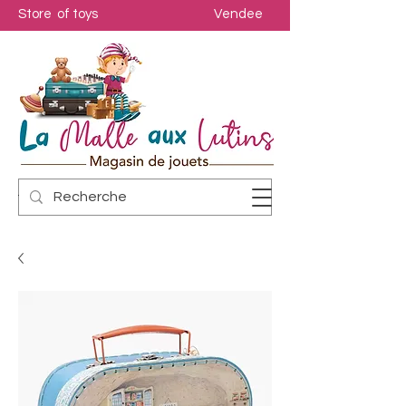
Store of toys
Vendee