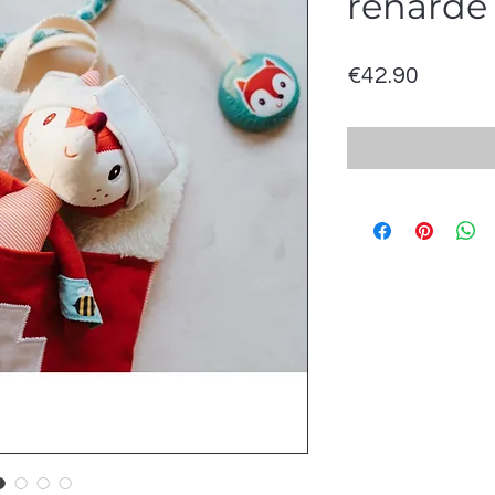
renarde
Price
€42.90