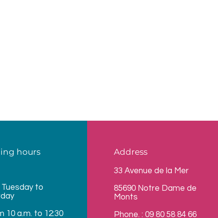
ing hours
Address
33 Avenue de la Mer
 Tuesday to
85690 Notre Dame de
rday
Monts
m 10 a.m. to 12:30
Phone. : 09 80 58 84 66