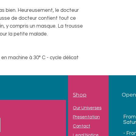
pas bien. Heureusement, le docteur
ousse de docteur contient tout ce
in, y compris un masque. La trousse
pour la petite malade.
 en machine à 30° C - cycle délicat
Shop
Open
Our Universes
From
Presentation
Satu
Contact
- Fro
Legal Notice