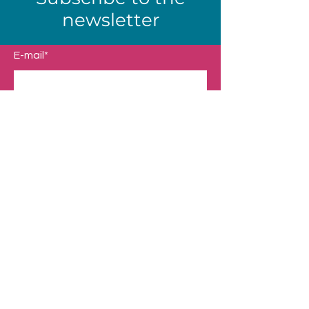
newsletter
E-mail*
Send
Shop
Our Universes
Presentation
Contact
Legal Notice