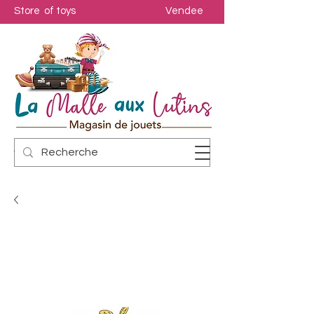
Store of toys
Vendee