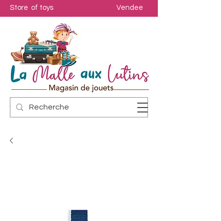
Store of toys
Vendee