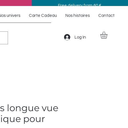
Free delivery from 60 €
Nos univers
Carte Cadeau
Nos histoires
Contact
Log In
ds longue vue
pique pour