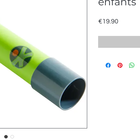
enfants
Price
€19.90