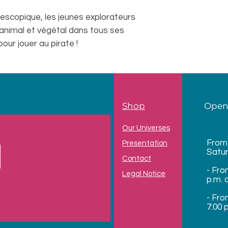
escopique, les jeunes explorateurs
animal et végétal dans tous ses
pour jouer au pirate !
Shop
Open
Our Universes
From
Presentation
Satu
Contact
- Fro
Legal Notice
p.m. 
- Fro
7:00 