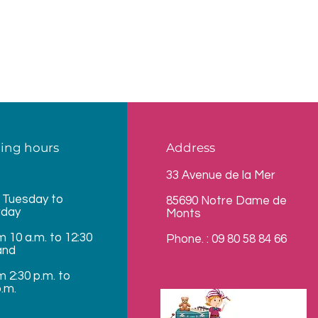
ing hours
Address
33 Avenue de la Mer
 Tuesday to
85690 Notre Dame de
rday
Monts
m 10 a.m. to 12:30
Phone. : 09 80 58 84 66
and
m 2:30 p.m. to
p.m.