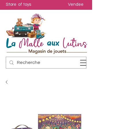
Store of toys
Vendee