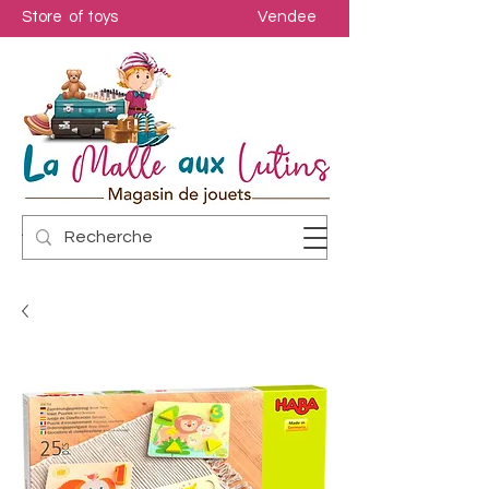
Store of toys
Vendee