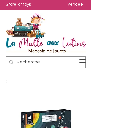
Store of toys
Vendee