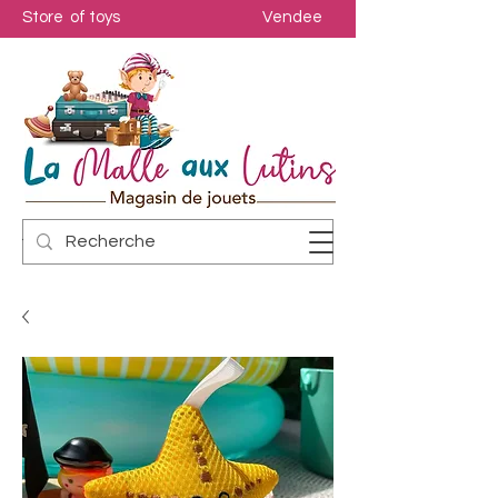
Store of toys
Vendee