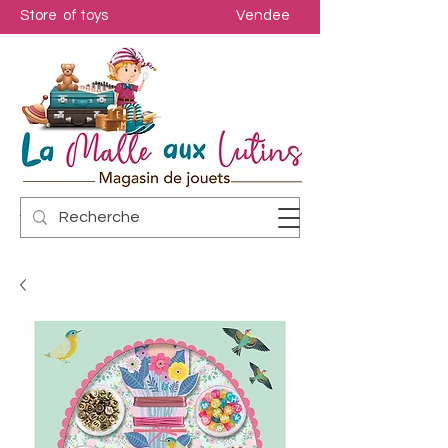
Store of toys
Vendee