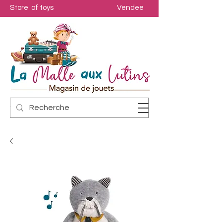
Store of toys
Vendee