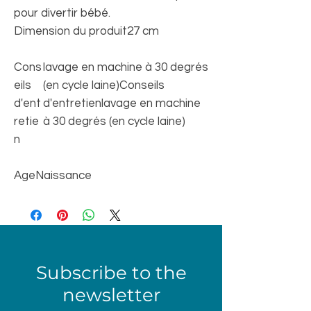
pour divertir bébé.
Dimension du produit
27 cm
Cons
lavage en machine à 30 degrés
eils
(en cycle laine)Conseils
d'ent
d'entretienlavage en machine
retie
à 30 degrés (en cycle laine)
n
Age
Naissance
Subscribe to the
newsletter