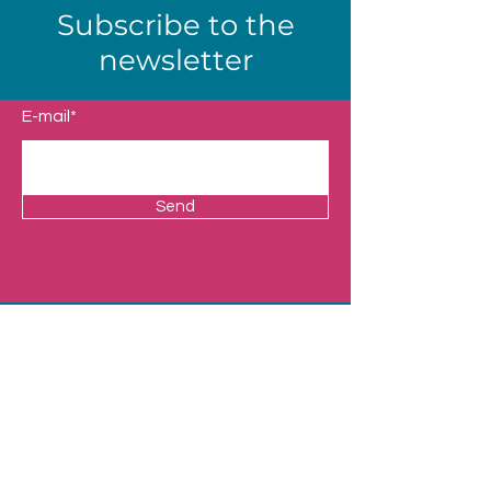
Subscribe to the
newsletter
E-mail*
Send
Shop
Our Universes
Presentation
Contact
Legal Notice