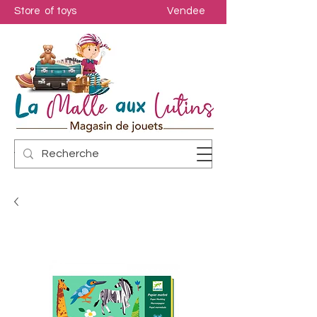
Store of toys
Vendee