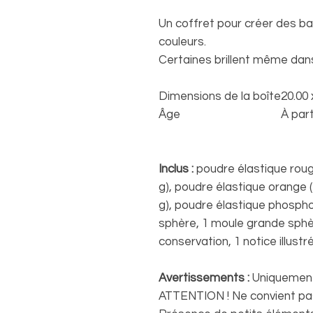
Un coffret pour créer des ba
couleurs.
Certaines brillent même dans 
Dimensions de la boîte
20.00 
Âge
À part
Inclus :
poudre élastique rouge
g), poudre élastique orange (
g), poudre élastique phospho
sphère, 1 moule grande sphè
conservation, 1 notice illustr
Avertissements :
Uniquement 
ATTENTION ! Ne convient pas