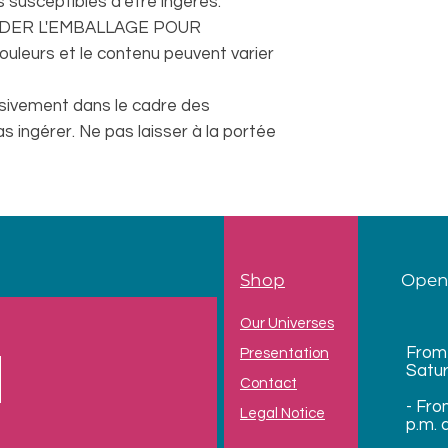
susceptibles d'être ingérés.
ARDER L'EMBALLAGE POUR
eurs et le contenu peuvent varier
lusivement dans le cadre des
as ingérer. Ne pas laisser à la portée
Shop
Open
Our Universes
From
Presentation
Satu
Contact
- Fro
Legal Notice
p.m. 