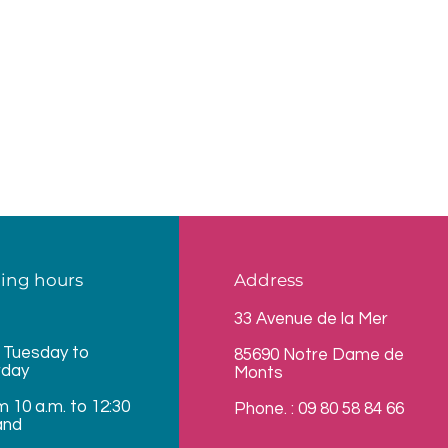
ing hours
Address
33 Avenue de la Mer
 Tuesday to
85690 Notre Dame de
rday
Monts
m 10 a.m. to 12:30
Phone. : 09 80 58 84 66
and