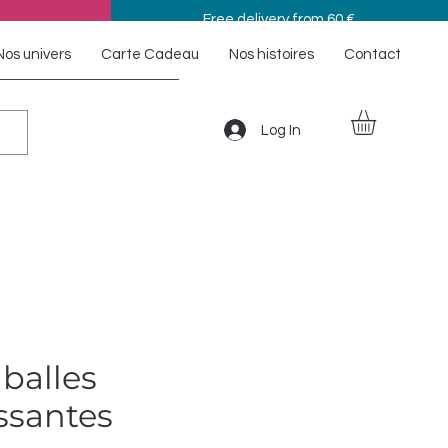
Free delivery from 60 €
Nos univers
Carte Cadeau
Nos histoires
Contact
Log In
 balles
ssantes