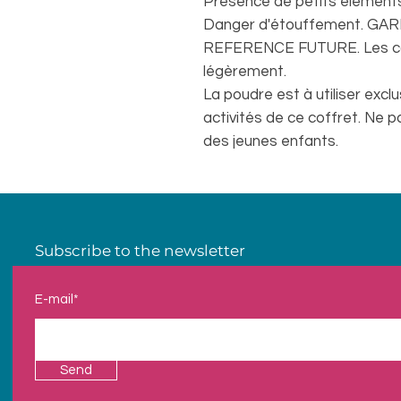
Présence de petits éléments 
Danger d'étouffement. G
REFERENCE FUTURE. Les coul
légèrement.
La poudre est à utiliser exc
activités de ce coffret. Ne p
des jeunes enfants.
Subscribe to the newsletter
E-mail*
Send