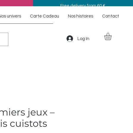
Free delivery from 60 €
Nos univers
Carte Cadeau
Nos histoires
Contact
Log In
iers jeux –
s cuistots