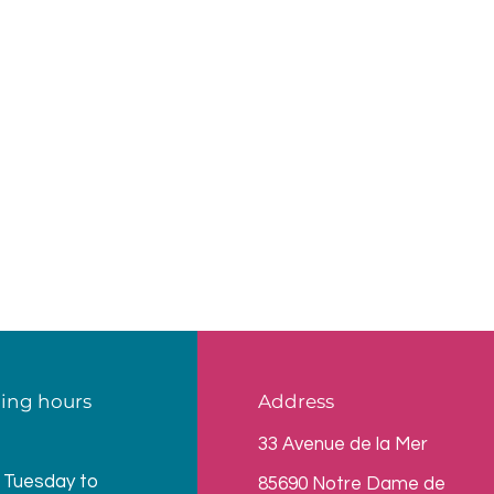
ing hours
Address
33 Avenue de la Mer
 Tuesday to
85690 Notre Dame de