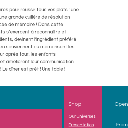
ires pour réussir tous vos plats : une
ne grande cuillère de résolution
cée de mémoire ! Dans cette
ants s’exercent à reconnaître et
ients, devinent l’ingrédient préféré
 s’en souviennent ou mémorisent les
ur après tour, les enfants
e et améliorent leur communication
 Le dîner est prêt ! Une table !
Shop
Open
Our Universes
From
Presentation