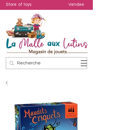
Store of toys
Vendee