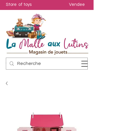
Store of toys
Vendee