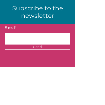
Subscribe to the
newsletter
E-mail*
Send
Shop
Our Universes
Presentation
Contact
Legal Notice