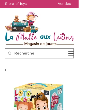
Store of toys
Vendee