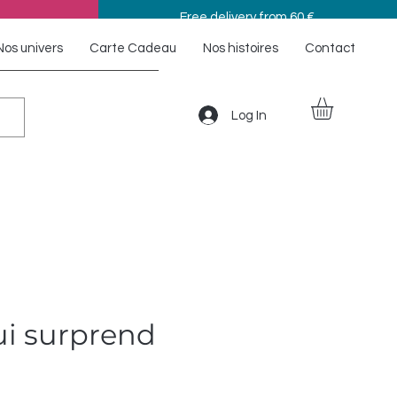
Free delivery from 60 €
Nos univers
Carte Cadeau
Nos histoires
Contact
Log In
ui surprend