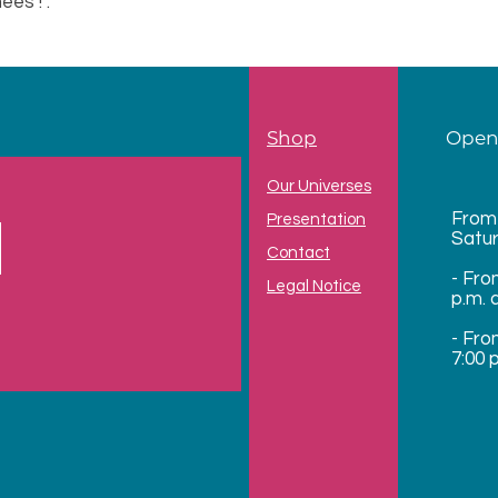
es ! .
Shop
Open
Our Universes
From
Presentation
Satu
Contact
- Fro
Legal Notice
p.m. 
- Fro
7:00 