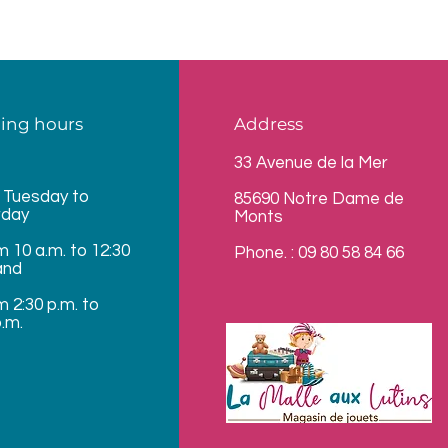
ing hours
Address
33 Avenue de la Mer
 Tuesday to
85690 Notre Dame de
rday
Monts
m 10 a.m. to 12:30
Phone. : 09 80 58 84 66
and
m 2:30 p.m. to
p.m.