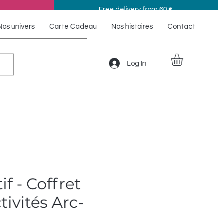
Free delivery from 60 €
Nos univers
Carte Cadeau
Nos histoires
Contact
Log In
if - Coffret
tivités Arc-