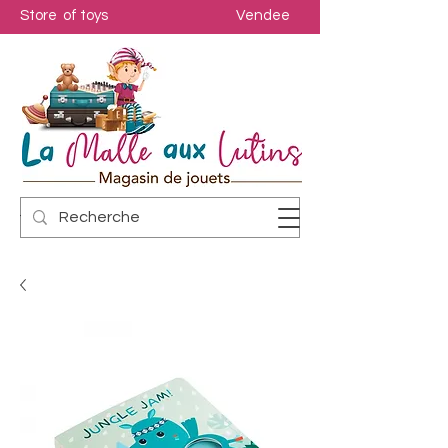
Store of toys
Vendee