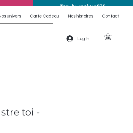
Free delivery from 60 €
Nos univers
Carte Cadeau
Nos histoires
Contact
Log In
tre toi -