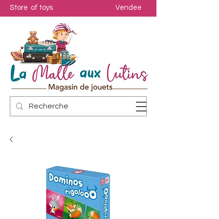
Store of toys
Vendee