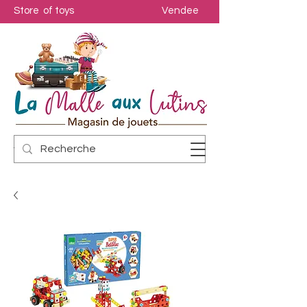
Store of toys
Vendee