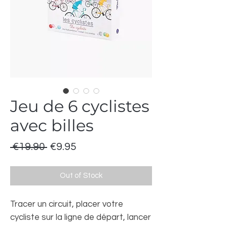
Jeu de 6 cyclistes
avec billes
Regular
Sale
 €19.90 
€9.95
Price
Price
Out of Stock
Tracer un circuit, placer votre
cycliste sur la ligne de départ, lancer