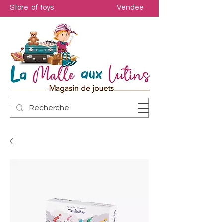
Store of toys
Vendee