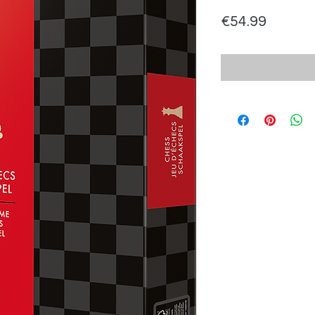
Price
€54.99