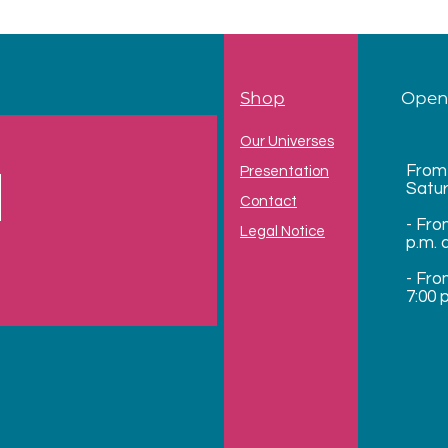
Shop
Open
Our Universes
From
Presentation
Satu
Contact
- Fro
Legal Notice
p.m. 
- Fro
7:00 