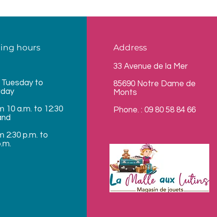
ing hours
Address
33 Avenue de la Mer
 Tuesday to
85690 Notre Dame de
rday
Monts
m 10 a.m. to 12:30
Phone. : 09 80 58 84 66
and
m 2:30 p.m. to
p.m.