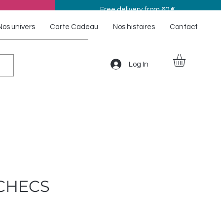
Free delivery from 60 €
Nos univers
Carte Cadeau
Nos histoires
Contact
Log In
ÉCHECS