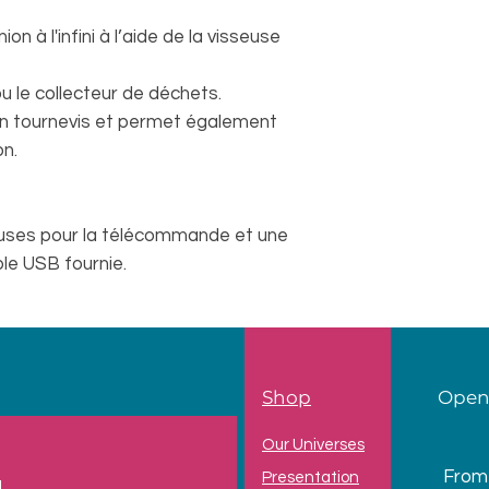
 à l'infini à l’aide de la visseuse
u le collecteur de déchets.
en tournevis et permet également
n.
cluses pour la télécommande et une
le USB fournie.
Shop
Open
Our Universes
From
Presentation