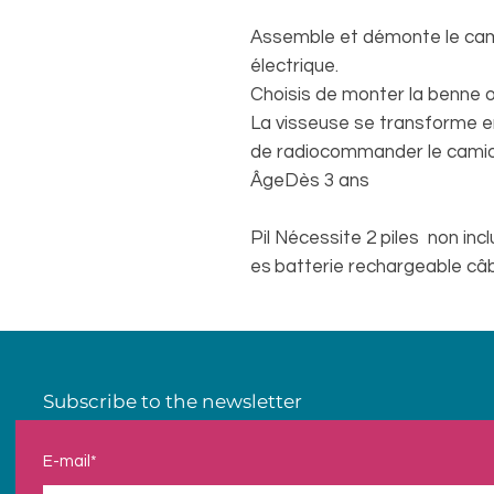
Assemble et démonte le camion
électrique.
Choisis de monter la benne o
La visseuse se transforme 
de radiocommander le camio
Âge
Dès 3 ans
Pil
Nécessite 2 piles non in
es
batterie rechargeable câb
Subscribe to the newsletter
E-mail*