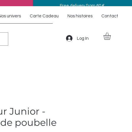
Free delivery from 60 €
Nos univers
Carte Cadeau
Nos histoires
Contact
Log In
r Junior -
de poubelle