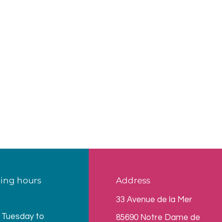
ing hours
Address
33 Avenue de la Mer
 Tuesday to
85690 Notre Dame de